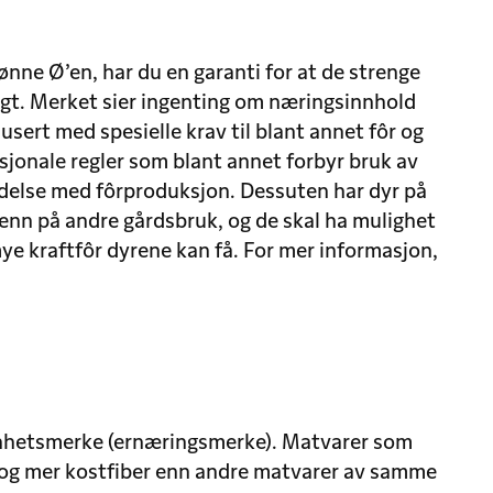
nne Ø’en, har du en garanti for at de strenge
lgt. Merket sier ingenting om næringsinnhold
usert med spesielle krav til blant annet fôr og
sjonale regler som blant annet forbyr bruk av
ndelse med fôrproduksjon. Dessuten har dyr på
 enn på andre gårdsbruk, og de skal ha mulighet
 mye kraftfôr dyrene kan få. For mer informasjon,
sunnhetsmerke (ernæringsmerke). Matvarer som
r og mer kostfiber enn andre matvarer av samme