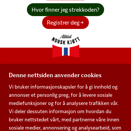
Hvor finner jeg strekkoden?
Registrer deg
Denne nettsiden anvender cookies
Adresse
Vi bruker informasjonskapsler for å gi innhold og
Postboks 360,
annonser et personlig preg, for å levere sosiale
Økern, 0513 Oslo
mediefunksjoner og for å analysere trafikken vår.
Besøksadresse
Vi deler dessuten informasjon om hvordan du
Schweigaards gate 15, 0191 Oslo
bruker nettstedet vårt, med partnerne våre innen
Org. nummer 938 752 648
Personvern
sosiale medier, annonsering og analysearbeid, som