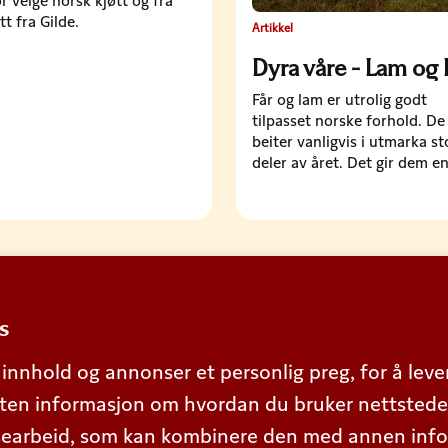
r velge norsk kjøtt og fra
tt fra Gilde.
Artikkel
Dyra våre - Lam og 
Får og lam er utrolig godt
tilpasset norske forhold. De
beiter vanligvis i utmarka st
deler av året. Det gir dem e
smak og kjøttkvalitet som e
anerkjent langt utover lande
grenser.
s
 innhold og annonser et personlig preg, for å lev
ssuten informasjon om hvordan du bruker nettstede
searbeid, som kan kombinere den med annen inform