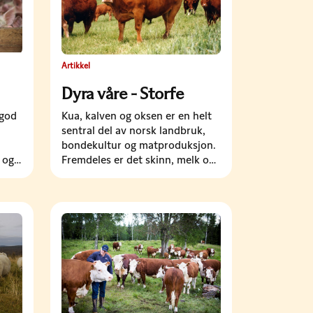
Artikkel
Dyra våre - Storfe
Kua, kalven og oksen er en helt
 god
sentral del av norsk landbruk,
bondekultur og matproduksjon.
Fremdeles er det skinn, melk og
k og
kjøtt som blir resultatet av dette
husdyrholdet. Det bidrar til…
r