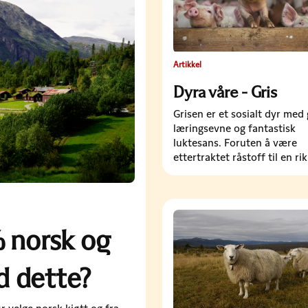
Artikkel
Dyra våre - Gris
Grisen er et sosialt dyr med
læringsevne og fantastisk
luktesans. Foruten å være
ettertraktet råstoff til en ri
variert mattradisjon, er den
opphav til utallige metafore
både i positiv og…
% norsk og
d dette?