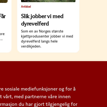
Artikkel
Får
Slik jobber vi med
dyrevelferd
Som en av Norges største
ore
kjøttprodusenter jobber vi med
n
dyrevelferd langs hele
r
verdikjeden.
ts
ere sosiale mediefunksjoner og for å
t vårt, med partnerne våre innen
asjon du har gjort tilgjengelig for