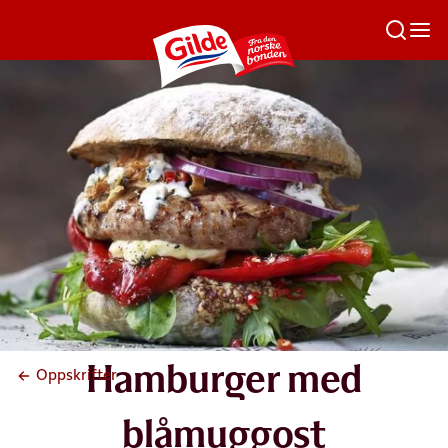
Hamburger med
Oppskrifter
blåmuggost