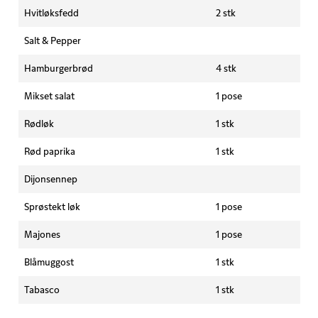
Hvitløksfedd
2 stk
Salt & Pepper
Hamburgerbrød
4 stk
Mikset salat
1 pose
Rødløk
1 stk
Rød paprika
1 stk
Dijonsennep
Sprøstekt løk
1 pose
Majones
1 pose
Blåmuggost
1 stk
Tabasco
1 stk