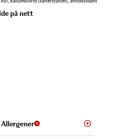
451, kaliumklorid (salterstatter), antioksidant
lde på nett
Allergener
0