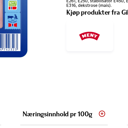
E261, E250, stabilisator E450, E
E316, dekstrose (mais).
Kjøp produkter fra Gi
Næringsinnhold pr 100g