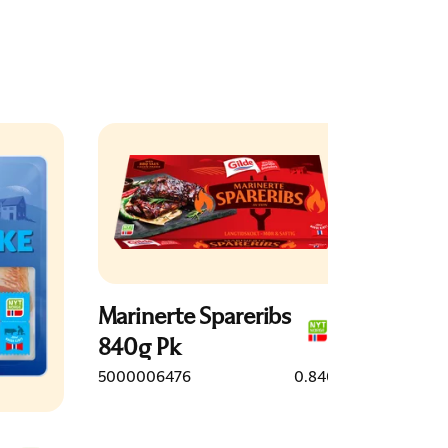
Marinerte Spareribs
840g Pk
5000006476
0.840kg
Ovnsb