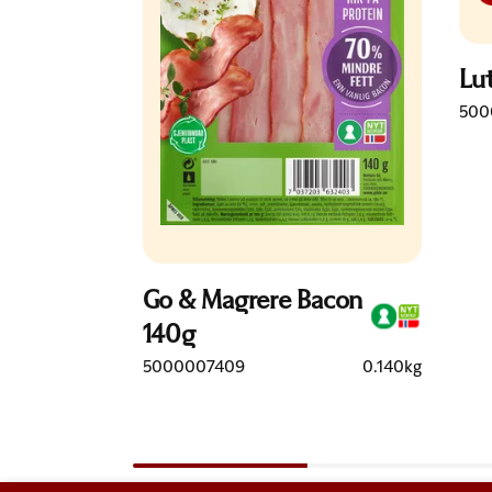
Lu
500
Go & Magrere Bacon
140g
5000007409
0.140kg