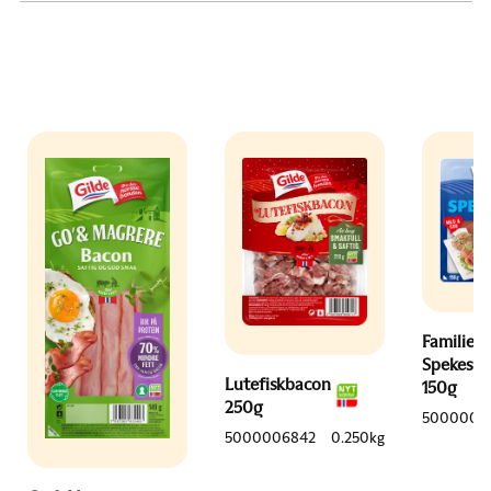
Familien
Spekeski
Lutefiskbacon
150g
250g
5000006
5000006842
0.250kg