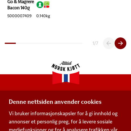
Go & Magrere
Bacon 140g
5000007409
0.140kg
1
/
7
Denne nettsiden anvender cookies
Adresse
Vi bruker informasjonskapsler for å gi innhold og
Postboks 360,
annonser et personlig preg, for å levere sosiale
Økern, 0513 Oslo
mediefunksjoner og for å analysere trafikken vår.
Besøksadresse