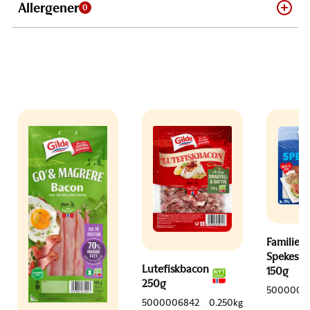
Allergener
0
Familien
Spekeski
Lutefiskbacon
150g
250g
5000006
5000006842
0.250kg