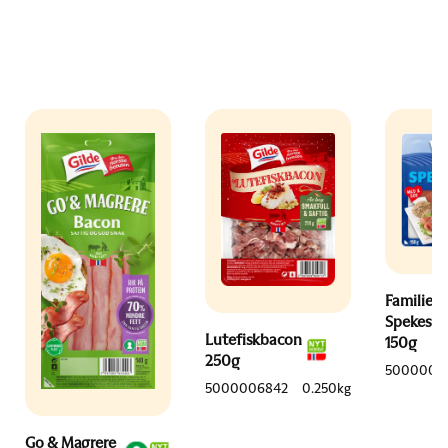
Familien
Spekeski
Lutefiskbacon
150g
250g
5000006
5000006842
0.250kg
Go & Magrere