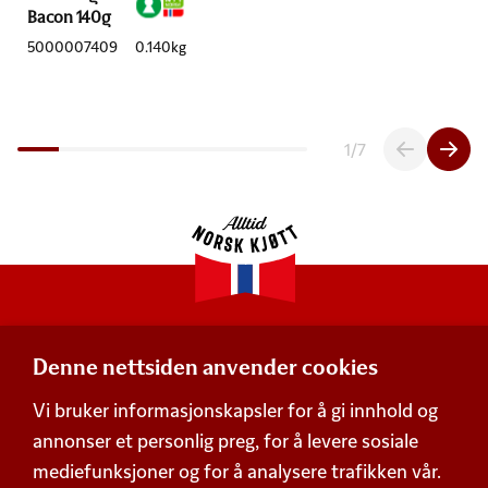
Bacon 140g
5000007409
0.140kg
1
/
7
Denne nettsiden anvender cookies
Adresse
Vi bruker informasjonskapsler for å gi innhold og
Postboks 360,
annonser et personlig preg, for å levere sosiale
Økern, 0513 Oslo
mediefunksjoner og for å analysere trafikken vår.
Besøksadresse