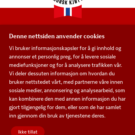
Denne nettsiden anvender cookies
Adresse
Vi bruker informasjonskapsler for å gi innhold og
Postboks 360,
annonser et personlig preg, for å levere sosiale
Økern, 0513 Oslo
mediefunksjoner og for å analysere trafikken vår.
Besøksadresse
Vi deler dessuten informasjon om hvordan du
Schweigaards gate 15, 0191 Oslo
bruker nettstedet vårt, med partnerne våre innen
Org. nummer 938 752 648
Personvern
sosiale medier, annonsering og analysearbeid, som
kan kombinere den med annen informasjon du har
Beskrivelse av våre vilkår
Kontakt
gjort tilgjengelig for dem, eller som de har samlet
inn gjennom din bruk av tjenestene deres.
Kontaktskjema
Forbrukertelefonen
(+47) 955 18 300
Sentralbord
(+47) 955 18 000
Ikke tillat