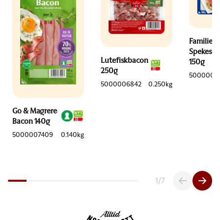
Familien
Spekeski
Lutefiskbacon
150g
250g
5000006
5000006842
0.250kg
Go & Magrere
Bacon 140g
5000007409
0.140kg
1
/
7