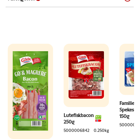
Familien
Spekeski
Lutefiskbacon
150g
250g
5000006
5000006842
0.250kg