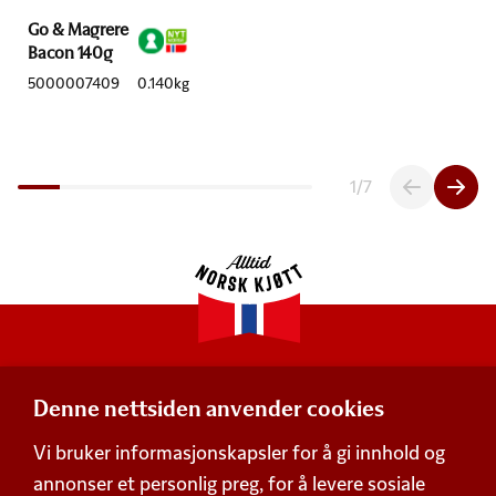
Go & Magrere
Bacon 140g
5000007409
0.140kg
1
/
7
Denne nettsiden anvender cookies
Adresse
Vi bruker informasjonskapsler for å gi innhold og
Postboks 360,
annonser et personlig preg, for å levere sosiale
Økern, 0513 Oslo