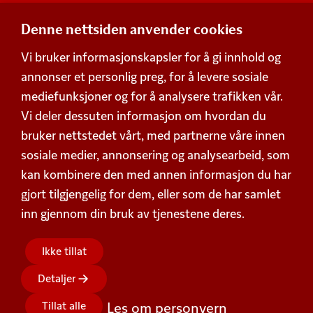
Denne nettsiden anvender cookies
Adresse
Vi bruker informasjonskapsler for å gi innhold og
Postboks 360,
annonser et personlig preg, for å levere sosiale
Økern, 0513 Oslo
mediefunksjoner og for å analysere trafikken vår.
Besøksadresse
Vi deler dessuten informasjon om hvordan du
Schweigaards gate 15, 0191 Oslo
bruker nettstedet vårt, med partnerne våre innen
Org. nummer 938 752 648
Personvern
sosiale medier, annonsering og analysearbeid, som
kan kombinere den med annen informasjon du har
Beskrivelse av våre vilkår
Kontakt
gjort tilgjengelig for dem, eller som de har samlet
inn gjennom din bruk av tjenestene deres.
Kontaktskjema
Forbrukertelefonen
(+47) 955 18 300
Sentralbord
(+47) 955 18 000
Ikke tillat
Følg oss!
Detaljer
Tillat alle
Les om personvern