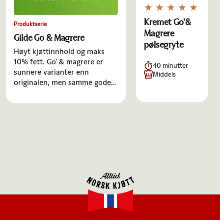
Kremet Go'&
Produktserie
Magrere
Gilde Go & Magrere
pølsegryte
Høyt kjøttinnhold og maks
10% fett. Go' & magrere er
40 minutter
sunnere varianter enn
Middels
originalen, men samme gode
Gilde-smak. I tillegg er de fri
for gluten. De er rett og slett
smakfulle og sunnere…