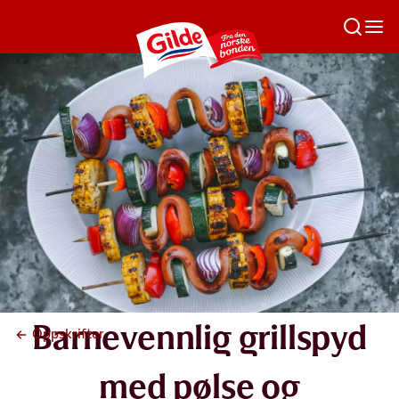
Barnevennlig grillspyd
Oppskrifter
med pølse og