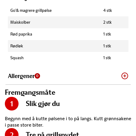
Go'& magrere grillpølse
4 stk
Maiskolber
2 stk
Rød paprika
1 stk
Rødløk
1 stk
Squash
1 stk
Allergener
0
Fremgangsmåte
Slik gjør du
1
Begynn med å kutte pølsene i to på langs. Kutt grønnsakene
i passe store biter.
Tre på grillspydet
2