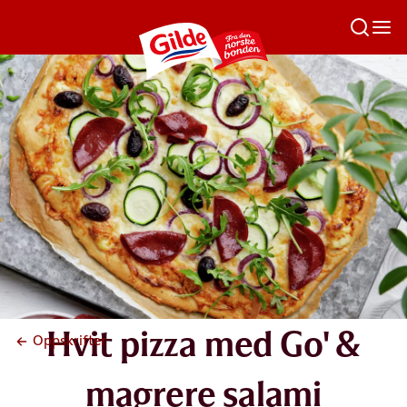
Hvit pizza med Go' &
Oppskrifter
magrere salami