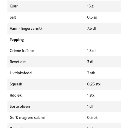
Gjær
15 g
Salt
0,5 ss
Vann (fingervarmt)
7,5 dl
Topping
Crème fraîche
1,5 dl
Revet ost
3 dl
Hvitløksfedd
2 stk
Squash
0,25 stk
Rødløk
1 stk
Sorte oliven
1 dl
Go`& magrere salami
0,5 pk