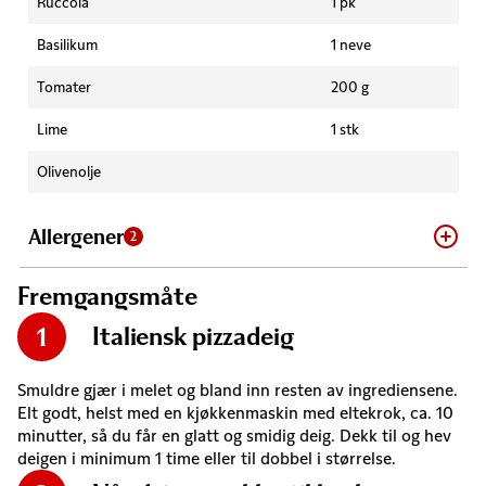
Ruccola
1 pk
Basilikum
1 neve
Tomater
200 g
Lime
1 stk
Olivenolje
Allergener
2
Fremgangsmåte
Italiensk pizzadeig
1
Smuldre gjær i melet og bland inn resten av ingrediensene.
Elt godt, helst med en kjøkkenmaskin med eltekrok, ca. 10
minutter, så du får en glatt og smidig deig. Dekk til og hev
deigen i minimum 1 time eller til dobbel i størrelse.