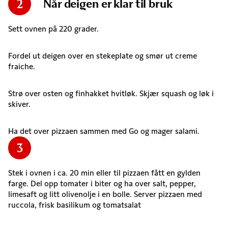
Når deigen er klar til bruk
2
Sett ovnen på 220 grader.
Fordel ut deigen over en stekeplate og smør ut creme
fraiche.
Strø over osten og finhakket hvitløk. Skjær squash og løk i
skiver.
Ha det over pizzaen sammen med Go og mager salami.
3
Stek i ovnen i ca. 20 min eller til pizzaen fått en gylden
farge. Del opp tomater i biter og ha over salt, pepper,
limesaft og litt olivenolje i en bolle. Server pizzaen med
ruccola, frisk basilikum og tomatsalat