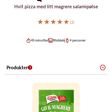
Hvit pizza med litt magrere salamipølse
(2)
45 minutter
Middels
4 personer
Produkter
1