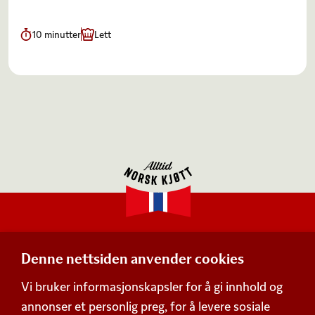
10 minutter
Lett
Denne nettsiden anvender cookies
Adresse
Vi bruker informasjonskapsler for å gi innhold og
Postboks 360,
annonser et personlig preg, for å levere sosiale
Økern, 0513 Oslo