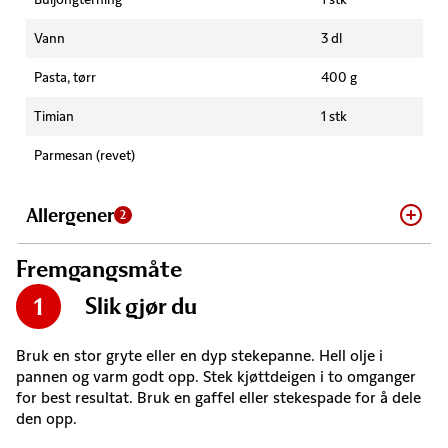
Vann
3 dl
Pasta, tørr
400 g
Timian
1 stk
Parmesan (revet)
Allergener
2
Fremgangsmåte
Slik gjør du
1
Bruk en stor gryte eller en dyp stekepanne. Hell olje i
pannen og varm godt opp. Stek kjøttdeigen i to omganger
for best resultat. Bruk en gaffel eller stekespade for å dele
den opp.