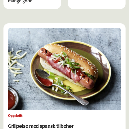
mange gode
oppskrifter, enten det
er til hverdags eller til
lørdagskosen.
Oppskrift
Grillpølse med spansk tilbehør