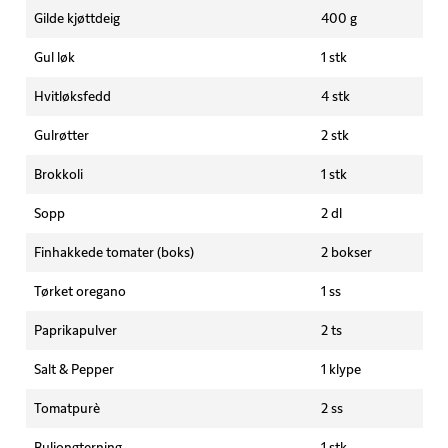
Gilde kjøttdeig
400 g
Gul løk
1 stk
Hvitløksfedd
4 stk
Gulrøtter
2 stk
Brokkoli
1 stk
Sopp
2 dl
Finhakkede tomater (boks)
2 bokser
Tørket oregano
1 ss
Paprikapulver
2 ts
Salt & Pepper
1 klype
Tomatpurè
2 ss
Buljongterning
1 stk