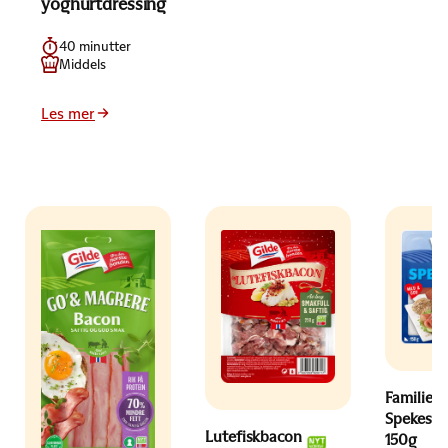
yoghurtdressing
40 minutter
Middels
Les mer
Familien
Spekeski
Lutefiskbacon
150g