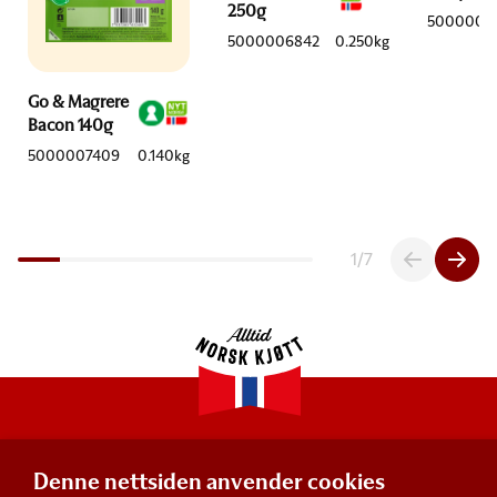
250g
5000006
5000006842
0.250kg
Go & Magrere
Bacon 140g
5000007409
0.140kg
1
/
7
Denne nettsiden anvender cookies