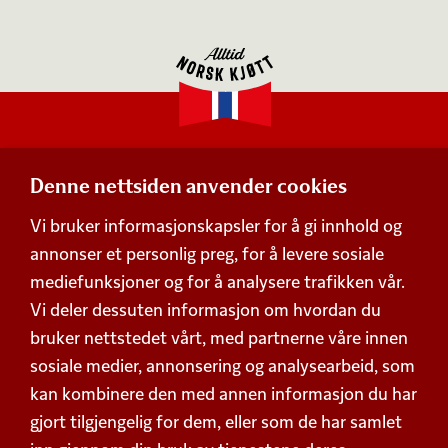
Denne nettsiden anvender cookies
Adresse
Vi bruker informasjonskapsler for å gi innhold og
Postboks 360,
annonser et personlig preg, for å levere sosiale
Økern, 0513 Oslo
mediefunksjoner og for å analysere trafikken vår.
Besøksadresse
Vi deler dessuten informasjon om hvordan du
Schweigaards gate 15, 0191 Oslo
bruker nettstedet vårt, med partnerne våre innen
Org. nummer 938 752 648
Personvern
sosiale medier, annonsering og analysearbeid, som
kan kombinere den med annen informasjon du har
Beskrivelse av våre vilkår
Kontakt
gjort tilgjengelig for dem, eller som de har samlet