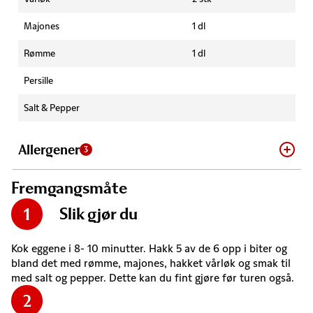
Majones
1 dl
Rømme
1 dl
Persille
Salt & Pepper
Allergener
3
Fremgangsmåte
Slik gjør du
1
Kok eggene i 8- 10 minutter. Hakk 5 av de 6 opp i biter og
bland det med rømme, majones, hakket vårløk og smak til
med salt og pepper. Dette kan du fint gjøre før turen også.
2