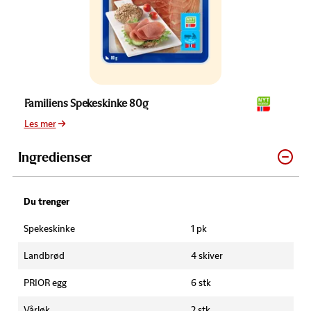
Familiens Spekeskinke 80g
Les mer
Ingredienser
Du trenger
Spekeskinke
1 pk
Landbrød
4 skiver
PRIOR egg
6 stk
Vårløk
2 stk