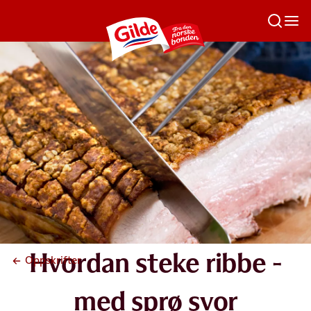
Hvordan steke ribbe -
Oppskrifter
med sprø svor