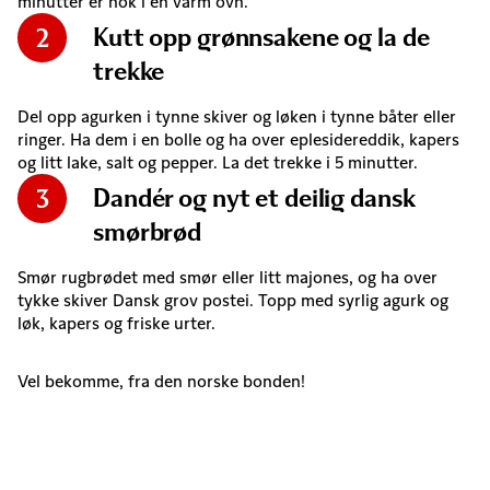
minutter er nok i en varm ovn.
Kutt opp grønnsakene og la de
2
trekke
Del opp agurken i tynne skiver og løken i tynne båter eller
ringer. Ha dem i en bolle og ha over eplesidereddik, kapers
og litt lake, salt og pepper. La det trekke i 5 minutter.
Dandér og nyt et deilig dansk
3
smørbrød
Smør rugbrødet med smør eller litt majones, og ha over
tykke skiver Dansk grov postei. Topp med syrlig agurk og
løk, kapers og friske urter.
Vel bekomme, fra den norske bonden!