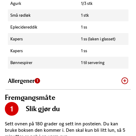
Agurk
1/3 stk
Små rødløk
1 stk
Eplecidereddik
1 ss
Kapers
1 ss (laken i glasset)
Kapers
1 ss
Bønnespirer
1 til servering
Allergener
1
Fremgangsmåte
Slik gjør du
1
Sett ovnen på 180 grader og sett inn posteien. Du kan
bruke boksen den kommer i. Den skal kun bli litt lun, så 5