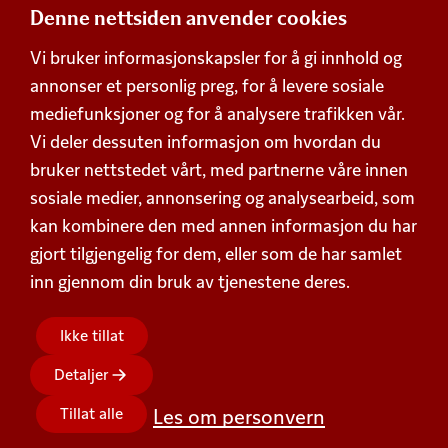
Denne nettsiden anvender cookies
Adresse
Vi bruker informasjonskapsler for å gi innhold og
Postboks 360,
annonser et personlig preg, for å levere sosiale
Økern, 0513 Oslo
mediefunksjoner og for å analysere trafikken vår.
Besøksadresse
Vi deler dessuten informasjon om hvordan du
Schweigaards gate 15, 0191 Oslo
bruker nettstedet vårt, med partnerne våre innen
Org. nummer 938 752 648
Personvern
sosiale medier, annonsering og analysearbeid, som
kan kombinere den med annen informasjon du har
Beskrivelse av våre vilkår
Kontakt
gjort tilgjengelig for dem, eller som de har samlet
inn gjennom din bruk av tjenestene deres.
Kontaktskjema
Forbrukertelefonen
(+47) 955 18 300
Sentralbord
(+47) 955 18 000
Ikke tillat
Følg oss!
Detaljer
Tillat alle
Les om personvern
Produkter
Oppskrifter
Bærekraft
Dyrevelferd