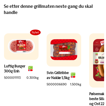
Se etter denne grillmaten neste gang du skal
handle
Nyhet
Luftig Burger
300g Enh
Svin Grillribbe
av Nakke 1,5kg
5000011113
0.300kg
5000006690
1.500kg
Pølsemake
beste Sili
og Ost 22