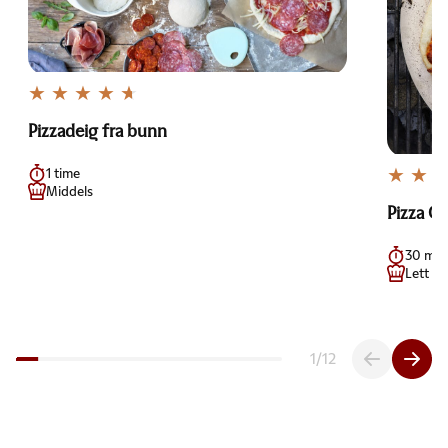
Pizzadeig fra bunn
1 time
Middels
Pizza C
30 min
Lett
1
/
12