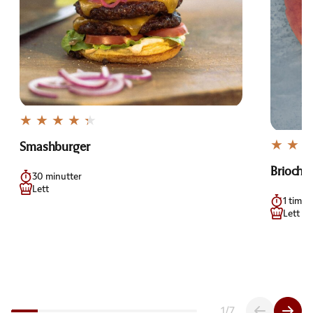
Smashburger
Brioche
30 minutter
Lett
1 time,
Lett
1
/
7