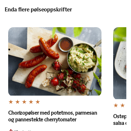
Enda flere pølseoppskrifter
Chorizopølser med potetmos, parmesan
Ostepøl
og pannestekte cherrytomater
salsa o