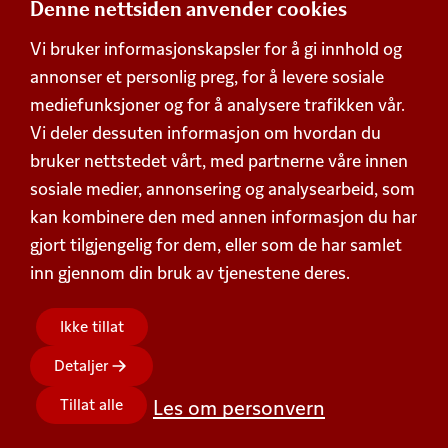
Gjør pausen til en
Denne nettsiden anvender cookies
oppskrifter på pizza!
opplevelse med disse
Pizza er en rett som er
Vi bruker informasjonskapsler for å gi innhold og
turoppskriftene!
elsket av mange, og det
annonser et personlig preg, for å levere sosiale
Her har vi samlet alle
finnes uendelige måter
våre beste oppskrifter
mediefunksjoner og for å analysere trafikken vår.
å lage den på. Her har vi
til turen.
samlet alle våre
Vi deler dessuten informasjon om hvordan du
oppskrifter, tips og
bruker nettstedet vårt, med partnerne våre innen
triks. Prøv en av…
sosiale medier, annonsering og analysearbeid, som
kan kombinere den med annen informasjon du har
gjort tilgjengelig for dem, eller som de har samlet
inn gjennom din bruk av tjenestene deres.
Ikke tillat
Detaljer
Tillat alle
Les om personvern
Produkter
Oppskrifter
Bærekraft
Dyrevelferd