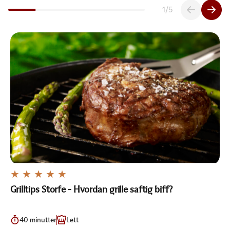
1
/
5
Grilltips Storfe - Hvordan grille saftig biff?
40 minutter
Lett