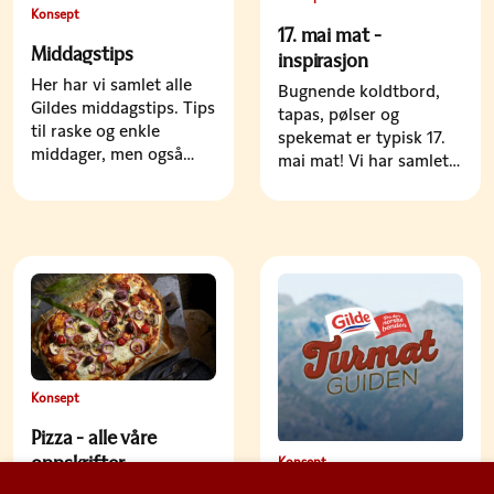
Konsept
17. mai mat -
Middagstips
inspirasjon
Her har vi samlet alle
Bugnende koldtbord,
Gildes middagstips. Tips
tapas, pølser og
til raske og enkle
spekemat er typisk 17.
middager, men også
mai mat! Vi har samlet
oppskrifter du kanskje
det du trenger av
ikke lager til vanlig. Så,
oppskrifter og
hva lager du til middag
inspirasjon til 17. mai
denne uken?
menyen, om det er
frokost, lunsj eller
middag.
Konsept
Pizza - alle våre
oppskrifter
Konsept
Bli inspirert av Gildes