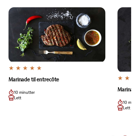
Marinade til entrecôte
Marinad
10 minutter
Lett
10 min
Lett