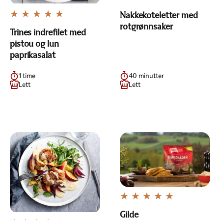
Nakkekoteletter med
rotgrønnsaker
Trines indrefilet med
pistou og lun
paprikasalat
1 time
40 minutter
Lett
Lett
Gilde