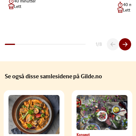
40 minutter
40 min
Lett
Lett
1
/
8
Se også disse samlesidene på Gilde.no
Konsept